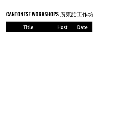
CANTONESE WORKSHOPS 廣東話工作坊
CANTONESE WORKSHOPS 廣東話工作坊
Title
Host
Date