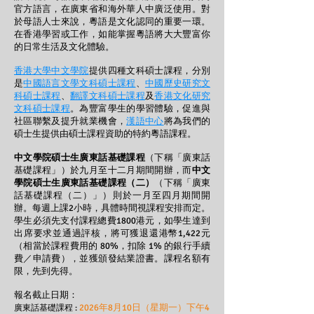
官方語言，在廣東省和海外華人中廣泛使用。對
於母語人士來說，粵語是文化認同的重要一環。
在香港學習或工作，如能掌握粵語將大大豐富你
的日常生活及文化體驗。
香港大學中文學院
提供四種文科碩士課程，分別
是
中國語言文學文科碩士課程
、
中國歷史研究文
科碩士課程
、
翻譯文科碩士課程
及
香港文化研究
文科碩士課程
。為豐富學生的學習體驗，促進與
社區聯繫及提升就業機會，
漢語中心
將為我們的
碩士生提供由碩士課程資助的特約粵語課程。
中文學院碩士生廣東話基礎課程
（下稱「
廣東話
基礎課程」）於九月至十二月期間開辦，而
中文
學院碩士生廣東話基礎課程（二）
（下稱「
廣東
話
基礎課程（二）」）則於一月至四月期間開
辦。每週上課2小時，具體時間視課程安排而定。
學生必須先支付課程總費1800港元，如學生達到
出席要求並通過評核，將可獲退還港幣1,422元
（相當於課程費用的 80%，扣除 1% 的銀行手續
費／申請費），並獲頒發結業證書。課程名額有
限，先到先得。
報名截止日期：
2026年8月10日（星期一）下午4
廣東話基礎課程 :