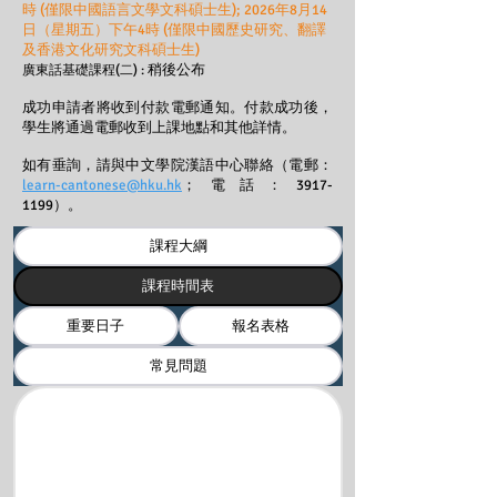
時 (僅限中國語言文學文科碩士生); 2026年8月14
日（星期五）下午4時 (僅限中國歷史研究、翻譯
及香港文化研究文科碩士生)
稍後公布
廣東話基礎課程(二) :
成功申請者將收到付款電郵通知。付款成功後，
學生將通過電郵收到上課地點和其他詳情。
如有垂詢，請與中文學院漢語中心聯絡（電郵：
learn-cantonese@hku.hk
；電話：3917-
1199）。
課程大綱
課程時間表
重要日子
報名表格
常見問題